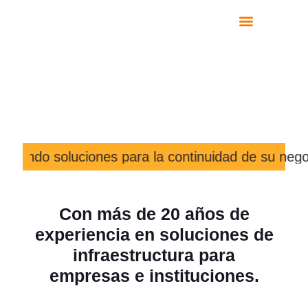
SOBRE NOSOTROS
Centro
Experimental de
Informática
indando soluciones para la continuidad de su negoc
Con más de 20 años de
experiencia en soluciones de
infraestructura para
empresas e instituciones.